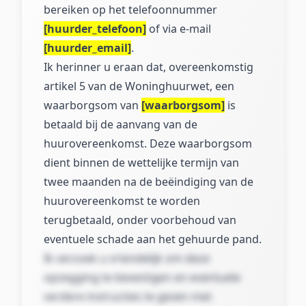
bereiken op het telefoonnummer
[huurder_telefoon]
of via e-mail
[huurder_email]
.
Ik herinner u eraan dat, overeenkomstig
artikel 5 van de Woninghuurwet, een
waarborgsom van
[waarborgsom]
is
betaald bij de aanvang van de
huurovereenkomst. Deze waarborgsom
dient binnen de wettelijke termijn van
twee maanden na de beëindiging van de
huurovereenkomst te worden
terugbetaald, onder voorbehoud van
eventuele schade aan het gehuurde pand.
Ik verzoek u vriendelijk om deze
opzegging te bevestigen en eventuele
verdere instructies te geven met