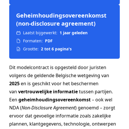
Geheimhoudingsovereenkomst
(non-disclosure agreement)
Laatst bijgewerkt:
1 jaar geleden
Formaten:
PDF
Grootte:
2 tot 6 pagina's
Dit modelcontract is opgesteld door juristen
volgens de geldende Belgische wetgeving van
2025
en is geschikt voor het beschermen
van
vertrouwelijke informatie
tussen partijen.
Een
geheimhoudingsovereenkomst
– ook wel
NDA (
Non-Disclosure Agreement
) genoemd – zorgt
ervoor dat gevoelige informatie zoals zakelijke
plannen, klantgegevens, technologie, ontwerpen