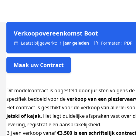
Verkoopovereenkomst Boot
Laatst bijgewerkt:
1 jaar geleden
Formaten:
PDF
Maak uw Contract
Dit modelcontract is opgesteld door juristen volgens de
specifiek bedoeld voor de
verkoop van een pleziervaar
Het contract is geschikt voor de verkoop van allerlei so
jetski of kajak
. Het legt duidelijke afspraken vast over d
levering, registratie en aansprakelijkheid.
Bij een verkoop vanaf
€3.500 is een schriftelijk contrac